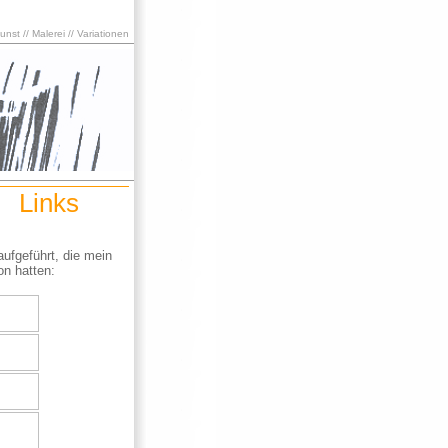
nst // Malerei // Variationen
Links
aufgeführt, die mein
on hatten: