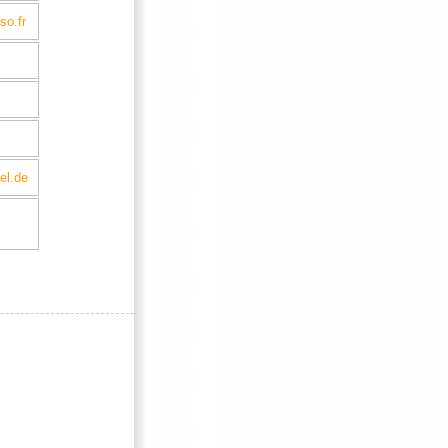
so.fr
el.de