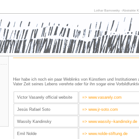
Lothar Barnowsky - Abstrakte Ku
Hier habe ich noch ein paar Weblinks von Künstlern und Institutionen 
Vater Zeit seines Lebens verehrte oder für ihn sogar eine Vorbildfunkti
Victor Vasarely official website
=> www.vasarely.com
Jesús Rafael Soto
=> www.jr-soto.com
Wassily Kandinsky
=> www.wassily--kandinsky.de
Emil Nolde
=> www.nolde-stiftung.de